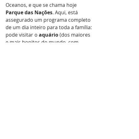
Oceanos, e que se chama hoje 
Parque das Nações
. Aqui, está 
assegurado um programa completo 
de um dia inteiro para toda a família: 
pode visitar o 
aquário
 (dos maiores 
e mais bonitos do mundo, com 
espécies provenientes de todo o 
planeta), o 
Pavilhão do 
Conhecimento
 (que é atualmente 
um centro de ciência, interativo e 
muito divertido), andar de 
teleférico
, passear à beira-rio, usar 
um dos 
parques infantis
, 
pistas de 
skate ou bicicleta
, explorar os 
jardins 
Garcia d’Orta (com plantas 
provenientes de lugares distantes 
que os portugueses exploraram há 
vários séculos).