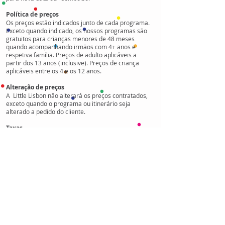
Política de preços
Os preços estão indicados junto de cada programa.
Exceto quando indicado, os nossos programas são
gratuitos para crianças menores de 48 meses
quando acompanhando irmãos com 4+ anos e
respetiva família. Preços de adulto aplicáveis a
partir dos 13 anos (inclusive). Preços de criança
aplicáveis entre os 4 e os 12 anos.
Alteração de preços
A Little Lisbon não alterará os preços contratados,
exceto quando o programa ou itinerário seja
alterado a pedido do cliente.
Taxas
Os preços indicados incluem o IVA aplicado à taxa
legal em vigor.
Seguros
A ativação do Seguro de Acidentes Pessoais para os
participantes dos nossos programas (passeios a pé
e visitas guiadas) está incluída no preço para
famílias/grupos até 8 participantes. Se tiver um
grupo maior (com 9+ participantes) pode solicitar-
nos a ativação de uma apólice extra. Os Seguros
não abrangem serviços subcontratados (transferes,