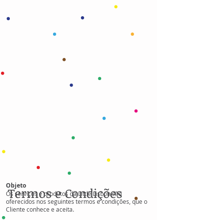
Objeto
Termos e Condições
Os serviços e produtos da Little Lisbon são
oferecidos nos seguintes termos e condições, que o
Cliente conhece e aceita.