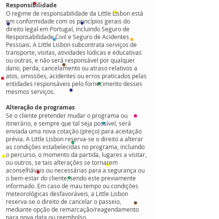
Responsibilidade
O regime de responsabilidade da Little Lisbon está
em conformidade com os princípios gerais do
direito legal em Portugal, incluindo Seguro de
Responsabilidade Civil e Seguro de Acidentes
Pessoais. A Little Lisbon subcontrata serviços de
transporte, visitas, atividades lúdicas e educativas
ou outras, e não será responsável por qualquer
dano, perda, cancelamento ou atraso relativos a
atos, omissões, acidentes ou erros praticados pelas
entidades responsáveis pelo fornecimento desses
mesmos serviços.
Alteração de programas
Se o cliente pretender mudar o programa ou
itinerário, e sempre que tal seja possível, será
enviada uma nova cotação (preço) para aceitação
prévia. A Little Lisbon reserva-se o direito a alterar
as condições estabelecidas no programa, incluindo
o percurso, o momento da partida, lugares a visitar,
ou outros, se tais alterações se tornarem
aconselháveis ou necessárias para a segurança ou
o bem-estar do cliente, sendo este previamente
informado. Em caso de mau tempo ou condições
meteorológicas desfavoráveis, a Little Lisbon
reserva-se o direito de cancelar o passeio,
mediante opção de remarcação/reagendamento
para nova data ou reembolso.