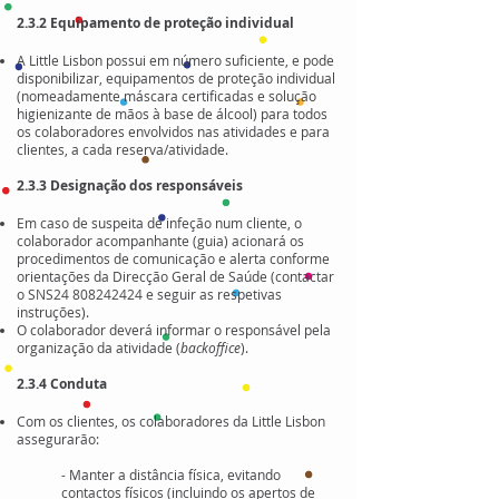
2.3.2 Equipamento de proteção individual
A Little Lisbon possui em número suficiente, e pode
disponibilizar, equipamentos de proteção individual
(nomeadamente máscara certificadas e solução
higienizante de mãos à base de álcool) para todos
os colaboradores envolvidos nas atividades e para
clientes, a cada reserva/atividade.
2.3.3 Designação dos responsáveis
Em caso de suspeita de infeção num cliente, o
colaborador acompanhante (guia) acionará os
procedimentos de comunicação e alerta conforme
orientações da Direcção Geral de Saúde (contactar
o SNS24
808242424
e seguir as respetivas
instruções).
O colaborador deverá informar o responsável pela
organização da atividade (
backoffice
).
2.3.4 Conduta
Com os clientes, os colaboradores da Little Lisbon
assegurarão:
- Manter a distância física, evitando
contactos físicos (incluindo os apertos de