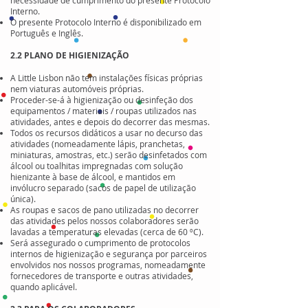
necessidade de cumprimento do presente Protocolo
Interno.
O presente Protocolo Interno é disponibilizado em
Português e Inglês.
2.2 PLANO DE HIGIENIZAÇÃO
A Little Lisbon não tem instalações físicas próprias
nem viaturas automóveis próprias.
Proceder-se-á à higienização ou desinfeção dos
equipamentos / materiais / roupas utilizados nas
atividades, antes e depois do decorrer das mesmas.
Todos os recursos didáticos a usar no decurso das
atividades (nomeadamente lápis, pranchetas,
miniaturas, amostras, etc.) serão desinfetados com
álcool ou toalhitas impregnadas com solução
hienizante à base de álcool, e mantidos em
invólucro separado (sacos de papel de utilização
única).
As roupas e sacos de pano utilizadas no decorrer
das atividades pelos nossos colaboradores serão
lavadas a temperaturas elevadas (cerca de 60 ºC).
Será assegurado o cumprimento de protocolos
internos de higienização e segurança por parceiros
envolvidos nos nossos programas, nomeadamente
fornecedores de transporte e outras atividades,
quando aplicável.