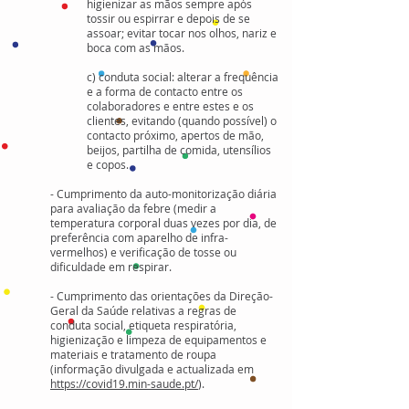
higienizar as mãos sempre após
tossir ou espirrar e depois de se
assoar; evitar tocar nos olhos, nariz e
boca com as mãos.
c) conduta social: alterar a frequência
e a forma de contacto entre os
colaboradores e entre estes e os
clientes, evitando (quando possível) o
contacto próximo, apertos de mão,
beijos, partilha de comida, utensílios
e copos.
- Cumprimento da auto-monitorização diária
para avaliação da febre (medir a
temperatura corporal duas vezes por dia, de
preferência com aparelho de infra-
vermelhos) e veriﬁcação de tosse ou
diﬁculdade em respirar.
- Cumprimento das orientações da Direção-
Geral da Saúde relativas a regras de
conduta social, etiqueta respiratória,
higienização e limpeza de equipamentos e
materiais e tratamento de roupa
(informação divulgada e actualizada em
https://covid19.min-saude.pt/
).