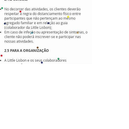
No decorrer das atividades, os clientes deverão
respeitar a regra do distanciamento físico entre
participantes que não pertençam ao mesmo
agregado familiar e em relação ao guia
(colaborador da Little Lisbon);
Em caso de infeção ou apresentação de sintomas, o
cliente não poderá inscrever-se e participar nas
nossas atividades.
2.5 PARA A ORGANIZAÇÃO
A Little Lisbon e os seus colaboradores
assegurarão:
- A organização dos grupos e das atividades
cumprindo o número máximo de
participantes de acordo com as
recomendações da Direção-Geral da Saúde.
- A manutenção da distância física de
segurança entre os participantes nas
atividades, de acordo com as
recomendações da Direção-Geral da Saúde.
- A ocupação máxima dos meios de
transporte utilizados nas atividades
(transportes coletivos ou privados), quando
aplicável, de acordo com as recomendações