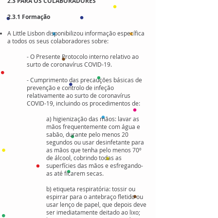
2.3 PARA OS COLABORADORES
2.3.1 Formação
A Little Lisbon disponibilizou informação específica
a todos os seus colaboradores sobre:​
- O Presente Protocolo interno relativo ao
surto de coronavírus COVID-19.
- Cumprimento das precauções básicas de
prevenção e controlo de infeção
relativamente ao surto de coronavírus
COVID-19, incluindo os procedimentos de:
a) higienização das mãos: lavar as
mãos frequentemente com água e
sabão, durante pelo menos 20
segundos ou usar desinfetante para
as mãos que tenha pelo menos 70º
de álcool, cobrindo todas as
superfícies das mãos e esfregando-
as até ﬁcarem secas.
b) etiqueta respiratória: tossir ou
espirrar para o antebraço ﬂetido ou
usar lenço de papel, que depois deve
ser imediatamente deitado ao lixo;